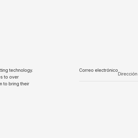
tting technology.
Correo electrónico
es to over
to bring their