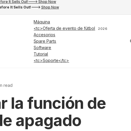
fore It Sells Out!---> Shop Now
fore It Sells Out!--->
Shop Now
Máquina
<tc>Oferta de evento de fútbol
2026
Accesorios
Spare Parts
Software
Tutorial
<tc>Soporte</tc>
in read
r la función de
de apagado