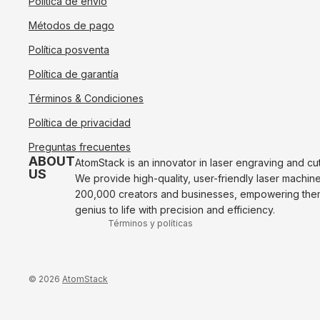
Política de envío
Métodos de pago
Política posventa
Política de garantía
Términos & Condiciones
Política de reembolso
Política de privacidad
Política de privacidad
Preguntas frecuentes
Términos de servicio
ABOUT
AtomStack is an innovator in laser engraving and cu
US
We provide high-quality, user-friendly laser machin
Envío
200,000 creators and businesses, empowering them 
Contacto
genius to life with precision and efficiency.
Términos y políticas
© 2026
AtomStack