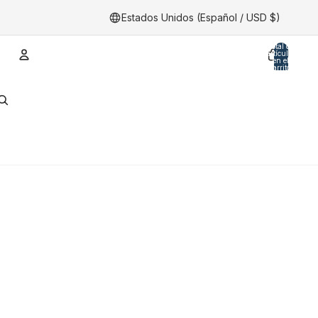
Estados Unidos (Español / USD $)
Total de
artículos
en el
carrito:
0
Cuenta
Otras opciones de inicio de sesión
Pedidos
Perfil