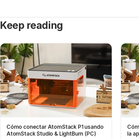
Keep reading
Cómo conectar AtomStack P1 usando
Cóm
AtomStack Studio & LightBurn (PC)
la a