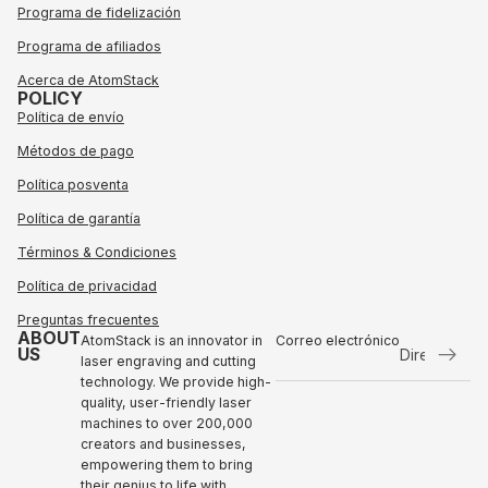
Programa de fidelización
Programa de afiliados
Acerca de AtomStack
POLICY
Política de envío
Métodos de pago
Política posventa
Política de garantía
Términos & Condiciones
Política de privacidad
Preguntas frecuentes
ABOUT
AtomStack is an innovator in
Correo electrónico
US
laser engraving and cutting
technology. We provide high-
Política de reembolso
quality, user-friendly laser
Política de privacidad
machines to over 200,000
Términos de servicio
creators and businesses,
empowering them to bring
Envío
their genius to life with