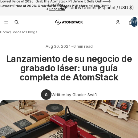
Lowest Price of 2026: Grab the AtomStack P1 Before It Sells Out!--->
Shop Now
Lowest Price of 2026: Grab the AtomStack P1 Before It Sells Out!--
Estados Unidos (Español / USD $)
->
Shop Now
Total d
artícul
en el
carrito:
Home
/
Todos los blogs
Aug 30, 2024
•
6 min read
Lanzamiento de su negocio de
grabado láser: una guía
completa de AtomStack
Written by Glacier Swift
G