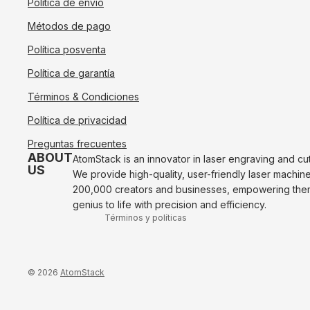
Política de envío
Métodos de pago
Política posventa
Política de garantía
Términos & Condiciones
Política de reembolso
Política de privacidad
Política de privacidad
Preguntas frecuentes
Términos de servicio
ABOUT
AtomStack is an innovator in laser engraving and cu
US
We provide high-quality, user-friendly laser machin
Envío
200,000 creators and businesses, empowering them 
Contacto
genius to life with precision and efficiency.
Términos y políticas
© 2026
AtomStack