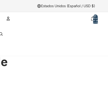
Estados Unidos (Español / USD $)
Total de
artículos
en el
carrito:
0
Cuenta
Otras opciones de inicio de sesión
Pedidos
Perfil
de