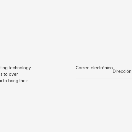
tting technology.
Correo electrónico
es to over
to bring their