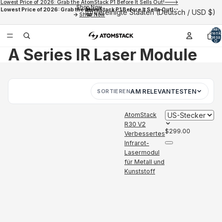
Lowest Price of 2026: Grab the AtomStack P1 Before It Sells Out!--->
Shop Now
Lowest Price of 2026: Grab the AtomStack P1 Before It Sells Out!--
Vereinigte Staaten (Deutsch / USD $)
->
Shop Now
Artikel
Warenk
insgesa
0
A Series IR Laser Module
SORTIEREN
AM RELEVANTESTEN
AtomStack
R30 V2
$299.00
Verbessertes
Infrarot-
Lasermodul
für Metall und
Kunststoff