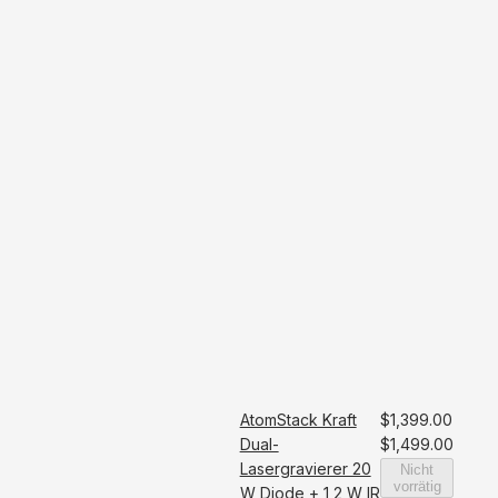
AtomStack Kraft
$1,399.00
Dual-
$1,499.00
Lasergravierer 20
Nicht
vorrätig
W Diode + 1,2 W IR