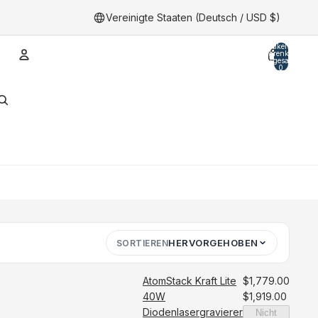
Vereinigte Staaten (Deutsch / USD $)
Artikel im
Warenkorb
insgesamt:
0
Konto
Andere Anmeldeoptionen
Bestellungen
Profil
HERVORGEHOBEN
SORTIEREN
AtomStack Kraft Lite
$1,779.00
40W
$1,919.00
Diodenlasergravierer
Nicht