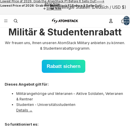
Lowest Price of 2026: Grab the AtomStack P1 Before It Sells Out!--->
Shop Now
Lowest Price of 2026: Grab the AtomStack P1 Before It Sells Out!--
Vereinigte Staaten (Deutsch / USD $)
->
Shop Now
Artikel
Warenk
insgesa
0
Militär & Studentenrabatt
Wir freuen uns, Ihnen unseren AtomStack Military anbieten zu können.
& Studentenrabattprogramm.
Rabatt sichern
Dieses Angebot gilt für:
Militärangehörige und Veteranen – Aktive Soldaten, Veteranen
& Rentner
Studenten - Universitätsstudenten
Details →
So funktioniert es: