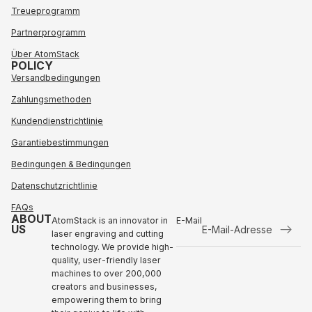
Treueprogramm
Partnerprogramm
Über AtomStack
POLICY
Versandbedingungen
Zahlungsmethoden
Kundendienstrichtlinie
Garantiebestimmungen
Bedingungen & Bedingungen
Datenschutzrichtlinie
FAQs
ABOUT
AtomStack is an innovator in
E-Mail
US
laser engraving and cutting
technology. We provide high-
Rückerstattungsrichtlinie
quality, user-friendly laser
Datenschutzrichtlinie
machines to over 200,000
Nutzungsbedingungen
creators and businesses,
empowering them to bring
Versand