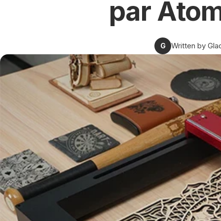
par Ato
Written by Glac
G