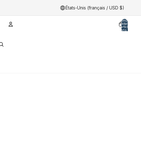
États-Unis (français / USD $)
Nombre
total
d’articles
dans le
panier:
0
Compte
Autres options de connexion
Ordres
Profil