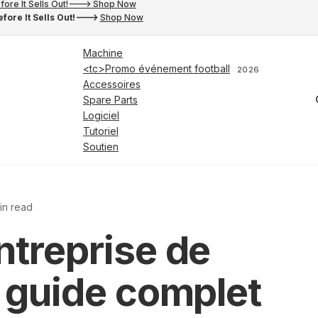
fore It Sells Out!---> Shop Now
fore It Sells Out!--->
Shop Now
Machine
<tc>Promo événement football
2026
Accessoires
Spare Parts
Logiciel
Tutoriel
Soutien
in read
ntreprise de
n guide complet