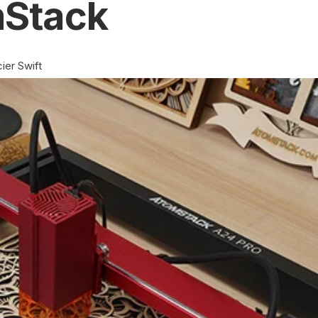
mStack
ier Swift