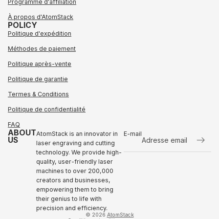
Programme d'affiliation
À propos d'AtomStack
POLICY
Politique d'expédition
Méthodes de paiement
Politique après-vente
Politique de garantie
Termes & Conditions
Politique de confidentialité
FAQ
ABOUT
AtomStack is an innovator in
E-mail
US
laser engraving and cutting
technology. We provide high-
Politique de remboursement
quality, user-friendly laser
Politique de confidentialité
machines to over 200,000
Conditions d'utilisation
creators and businesses,
empowering them to bring
Expédition
their genius to life with
Contact
precision and efficiency.
© 2026
AtomStack