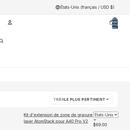
États-Unis (français / USD $)
Nombre
total
d’articles
dans le
panier:
0
Compte
Autres options de connexion
Ordres
Profil
LE PLUS PERTINENT
TRIER
Kit d'extension de zone de gravure
laser AtomStack pour A40 Pro V2
$69.00