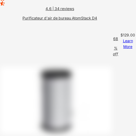
4.6
| 34 reviews
Purificateur d'air de bureau AtomStack D4
$129.00
68
Learn
More
%
off