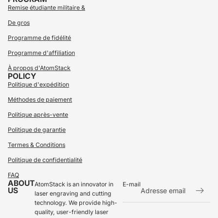
Remise étudiante militaire &
De gros
Programme de fidélité
Programme d'affiliation
À propos d'AtomStack
POLICY
Politique d'expédition
Méthodes de paiement
Politique après-vente
Politique de garantie
Termes & Conditions
Politique de confidentialité
FAQ
ABOUT
AtomStack is an innovator in
E-mail
US
laser engraving and cutting
technology. We provide high-
Politique de remboursement
quality, user-friendly laser
Politique de confidentialité