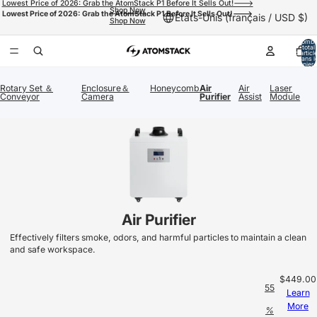
Lowest Price of 2026: Grab the AtomStack P1 Before It Sells Out!--->
Shop Now
Lowest Price of 2026: Grab the AtomStack P1 Before It Sells Out!--->
États-Unis (français / USD $)
Shop Now
Nombr
total
d’articl
dans l
panier:
Rotary Set ＆
Enclosure＆
Honeycomb
Air
Air
Laser
Conveyor
Camera
Purifier
Assist
Module
Air Purifier
Effectively filters smoke, odors, and harmful particles to maintain a clean
and safe workspace.
$449.00
55
Learn
More
%