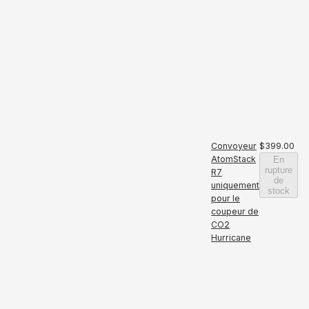
Convoyeur
$399.00
AtomStack
En
rupture
R7
de
uniquement
stock
pour le
coupeur de
CO2
Hurricane