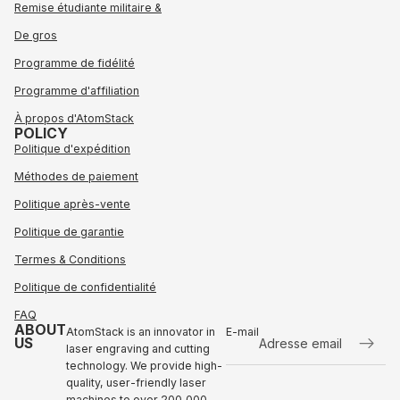
Remise étudiante militaire &
De gros
Programme de fidélité
Programme d'affiliation
À propos d'AtomStack
POLICY
Politique d'expédition
Méthodes de paiement
Politique après-vente
Politique de garantie
Termes & Conditions
Politique de confidentialité
FAQ
ABOUT
AtomStack is an innovator in
E-mail
US
laser engraving and cutting
technology. We provide high-
Politique de remboursement
quality, user-friendly laser
Politique de confidentialité
machines to over 200,000